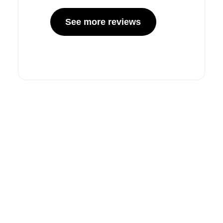
Baixe o TradingView
hoje
TradingView para o sistema operacional de