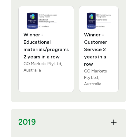
Winner -
Winner -
Educational
Customer
materials/programs
Service 2
2 years in a row
years in a
GO Markets Pty Ltd,
row
Australia
GO Markets
Pty Ltd,
Australia
2019