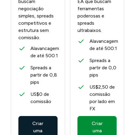
buscam
EA que buscam
negociação
ferramentas
simples, spreads
poderosas e
competitivos e
spreads
estrutura sem
ultrabaixos.
comissão.
Alavancagem
Alavancagem
de até 500:1
de até 500:1
Spreads a
Spreads a
partir de 0,0
partir de 0,8
pips
pips
US$2,50 de
US$0 de
comissão
comissão
por lado em
FX
Criar
Criar
uma
uma