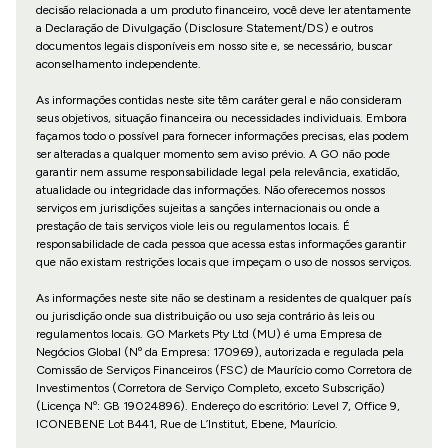
decisão relacionada a um produto financeiro, você deve ler atentamente
a Declaração de Divulgação (Disclosure Statement/DS) e outros
documentos legais disponíveis em nosso site e, se necessário, buscar
aconselhamento independente.
As informações contidas neste site têm caráter geral e não consideram
seus objetivos, situação financeira ou necessidades individuais. Embora
façamos todo o possível para fornecer informações precisas, elas podem
ser alteradas a qualquer momento sem aviso prévio. A GO não pode
garantir nem assume responsabilidade legal pela relevância, exatidão,
atualidade ou integridade das informações. Não oferecemos nossos
serviços em jurisdições sujeitas a sanções internacionais ou onde a
prestação de tais serviços viole leis ou regulamentos locais. É
responsabilidade de cada pessoa que acessa estas informações garantir
que não existam restrições locais que impeçam o uso de nossos serviços.
As informações neste site não se destinam a residentes de qualquer país
ou jurisdição onde sua distribuição ou uso seja contrário às leis ou
regulamentos locais. GO Markets Pty Ltd (MU) é uma Empresa de
Negócios Global (Nº da Empresa: 170969), autorizada e regulada pela
Comissão de Serviços Financeiros (FSC) de Maurício como Corretora de
Investimentos (Corretora de Serviço Completo, exceto Subscrição)
(Licença Nº: GB 19024896). Endereço do escritório: Level 7, Office 9,
ICONEBENE Lot B441, Rue de L’Institut, Ebene, Maurício.