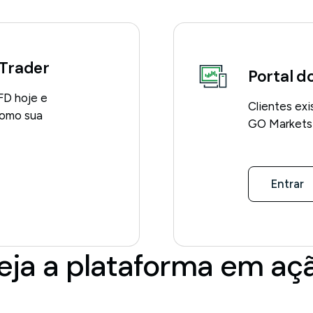
cTrader
Portal d
FD hoje e
Clientes exi
como sua
GO Markets p
Entrar
eja a plataforma em aç