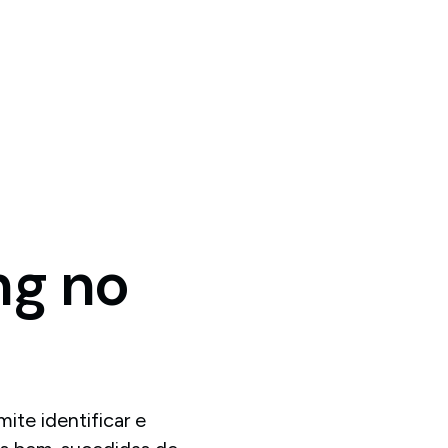
ng
no
te identificar e