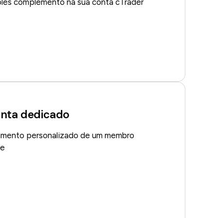
les complemento na sua conta cTrader
onta dedicado
imento personalizado de um membro
pe