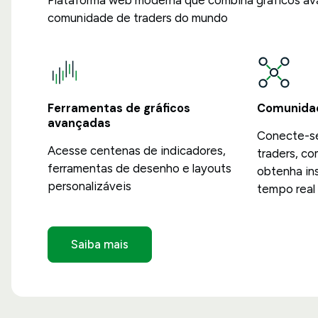
Plataforma web moderna que combina gráficos av
comunidade de traders do mundo
Ferramentas de gráficos
Comunidad
avançadas
Conecte-se
Acesse centenas de indicadores,
traders, co
ferramentas de desenho e layouts
obtenha in
personalizáveis
tempo real
Saiba mais