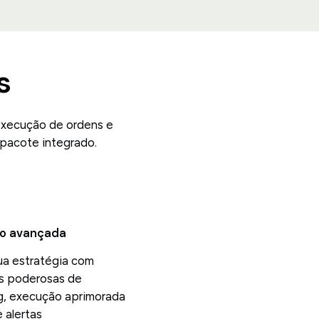
s
execução de ordens e
pacote integrado.
o avançada
ua estratégia com
s poderosas de
g, execução aprimorada
 alertas