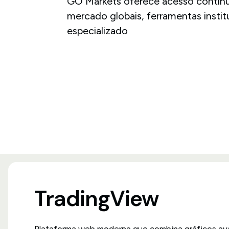
GO Markets oferece acesso contín
mercado globais, ferramentas instit
especializado
TradingView