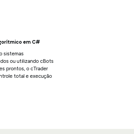
lgorítmico em C#
do sistemas
dos ou utilizando cBots
es prontos, o cTrader
ntrole total e execução