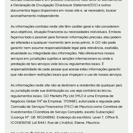
a Declaração de Divulgação (Disclosure Statement/DS) e outros
documentos legais disponíveis em nosso site e, se necessário, buscar
aconselhamento independente.
As informações contidas neste site têm caráter geral e não consideram
seus objetivos, situação financeira ou necessidades individuais. Embora
façamos todo o possível para fornecer informações precisas, elas podem
ser alteradas a qualquer momento sem aviso prévio. A GO não pode
garantir nem assume responsabilidade legal pela relevância, exatidão,
atualidade ou integridade das informações. Não oferecemos nossos
serviços em jurisdições sujeitas a sanções internacionais ou onde a
prestação de tais serviços viole leis ou regulamentos locais. É
responsabilidade de cada pessoa que acessa estas informações garantir
que não existam restrições locais que impeçam o uso de nossos serviços.
As informações neste site não se destinam a residentes de qualquer país
ou jurisdição onde sua distribuição ou uso seja contrário às leis ou
regulamentos locais. GO Markets Pty Ltd (MU) é uma Empresa de
Negócios Global (Nº da Empresa: 170969), autorizada e regulada pela
Comissão de Serviços Financeiros (FSC) de Maurício como Corretora de
Investimentos (Corretora de Serviço Completo, exceto Subscrição)
(Licença Nº: GB 19024896). Endereço do escritório: Level 7, Office 9,
ICONEBENE Lot B441, Rue de L’Institut, Ebene, Maurício.