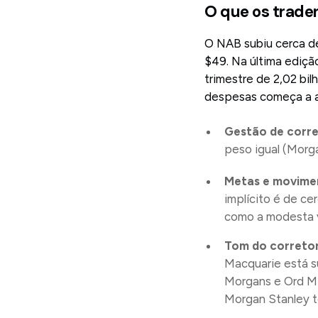
O que os trade
O NAB subiu cerca d
$49. Na última ediçã
trimestre de 2,02 bil
despesas começa a 
Gestão de corre
peso igual (Morg
Metas e movimen
implícito é de c
como a modesta 
Tom do correto
Macquarie está su
Morgans e Ord M
Morgan Stanley 