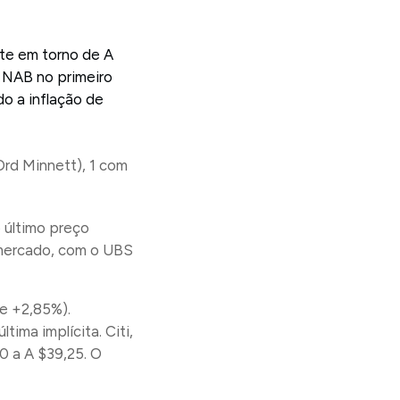
te em torno de A
a NAB no primeiro
do a inflação de
Ord Minnett), 1 com
 último preço
o mercado, com o UBS
e +2,85%).
ima implícita. Citi,
 a A $39,25. O