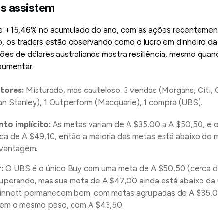
rs assistem
e +15,46% no acumulado do ano, com as ações recentemen
o, os traders estão observando como o lucro em dinheiro d
hões de dólares australianos mostra resiliência, mesmo quan
aumentar.
tores:
Misturado, mas cauteloso. 3 vendas (Morgans, Citi, 
an Stanley), 1 Outperform (Macquarie), 1 compra (UBS).
to implícito:
As metas variam de A $35,00 a A $50,50, e o
erca de A $49,10, então a maioria das metas está abaixo d
vantagem.
r:
O UBS é o único Buy com uma meta de A $50,50 (cerca d
perando, mas sua meta de A $47,00 ainda está abaixo da últ
innett permanecem bem, com metas agrupadas de A $35,00
tem o mesmo peso, com A $43,50.