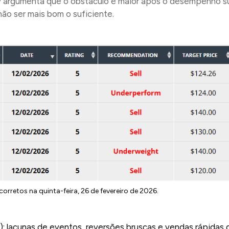
 argumenta que o obstáculo é maior após o desempenho sup
ão ser mais bom o suficiente.
rretos na quinta-feira, 26 de fevereiro de 2026.
 lacunas de eventos, reversões bruscas e vendas rápidas