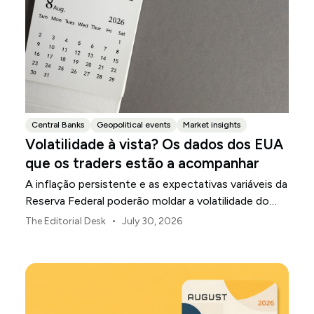
Central Banks
Geopolitical events
Market insights
Volatilidade à vista? Os dados dos EUA
que os traders estão a acompanhar
A inflação persistente e as expectativas variáveis da
Reserva Federal poderão moldar a volatilidade do
mercado dos EUA ao longo de agosto.
•
The Editorial Desk
July 30, 2026