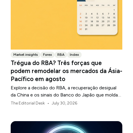
Market insights
Forex
RBA
Index
Trégua do RBA? Três forças que
podem remodelar os mercados da Ásia-
Pacífico em agosto
Explore a decisão do RBA, a recuperação desigual
da China e os sinais do Banco do Japão que moldam
os mercados, as moedas e o risco regional da Ásia-
•
The Editorial Desk
July 30, 2026
Pacífico em agosto de 2026.