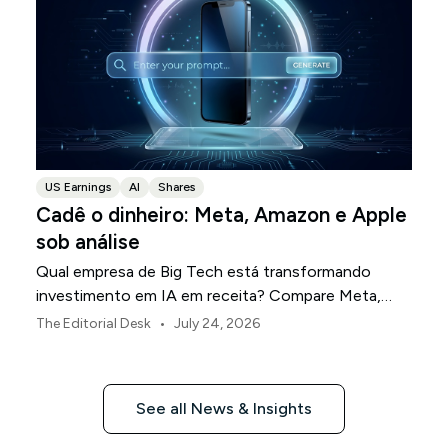
US Earnings
AI
Shares
Cadê o dinheiro: Meta, Amazon e Apple
sob análise
Qual empresa de Big Tech está transformando
investimento em IA em receita? Compare Meta,
Amazon e Apple nesta temporada de resultados.
•
The Editorial Desk
July 24, 2026
See all News & Insights