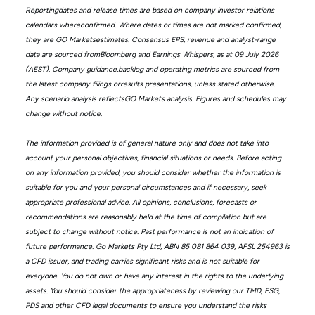
Reportingdates and release times are based on company investor relations
calendars whereconfirmed. Where dates or times are not marked confirmed,
they are GO Marketsestimates. Consensus EPS, revenue and analyst-range
data are sourced fromBloomberg and Earnings Whispers, as at 09 July 2026
(AEST). Company guidance,backlog and operating metrics are sourced from
the latest company filings orresults presentations, unless stated otherwise.
Any scenario analysis reflectsGO Markets analysis. Figures and schedules may
change without notice.
The information provided is of general nature only and does not take into
account your personal objectives, financial situations or needs. Before acting
on any information provided, you should consider whether the information is
suitable for you and your personal circumstances and if necessary, seek
appropriate professional advice. All opinions, conclusions, forecasts or
recommendations are reasonably held at the time of compilation but are
subject to change without notice. Past performance is not an indication of
future performance. Go Markets Pty Ltd, ABN 85 081 864 039, AFSL 254963 is
a CFD issuer, and trading carries significant risks and is not suitable for
everyone. You do not own or have any interest in the rights to the underlying
assets. You should consider the appropriateness by reviewing our TMD, FSG,
PDS and other CFD legal documents to ensure you understand the risks