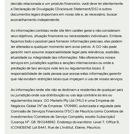
decisão relacionada a um produto financeiro, você deve ler atentamente
a Declaração de Divulgação (Disclosure Statement/DS) e outros
documentos legais disponíveis em nosso site e, se necessário, buscar
aconselhamento independente.
As informações contidas neste site têm caráter geral e não consideram
seus objetivos, situação financeira ou necessidades individuais. Embora
façamos todo o possível para fornecer informações precisas, elas podem
ser alteradas a qualquer momento sem aviso prévio. A GO não pode
garantir nem assume responsabilidade legal pela relevância, exatidão,
atualidade ou integridade das informações. Não oferecemos nossos
serviços em jurisdições sujeitas a sanções internacionais ou onde a
prestação de tais serviços viole leis ou regulamentos locais. É
responsabilidade de cada pessoa que acessa estas informações garantir
que não existam restrições locais que impeçam o uso de nossos serviços.
As informações neste site não se destinam a residentes de qualquer país
ou jurisdição onde sua distribuição ou uso seja contrário às leis ou
regulamentos locais. GO Markets Pty Ltd (MU) é uma Empresa de
Negócios Global (Nº da Empresa: 170969), autorizada e regulada pela
Comissão de Serviços Financeiros (FSC) de Maurício como Corretora de
Investimentos (Corretora de Serviço Completo, exceto Subscrição)
(Licença Nº: GB 19024896). Endereço do escritório: Level 7, Office 9,
ICONEBENE Lot B441, Rue de L’Institut, Ebene, Maurício.