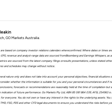
Meakin
ch, GO Markets Australia.
 are based on company investor relations calendars whereconfirmed. Where dates or times ar
EPS, revenue and analyst-range data are sourced fromBloomberg and Earnings Whispers, as 
trics are sourced from the latest company filings orresults presentations, unless stated other
ures and schedules may change without notice.
eral nature only and does not take into account your personal objectives, financial situations 
consider whether the information is suitable for you and your personal circumstances and if n
, conclusions, forecasts or recommendations are reasonably held at the time of compilation but
n indication of future performance. Go Markets Pty Ltd, ABN 85 081 864 039, AFSL 254963 is a
ble for everyone. You do not own or have any interest in the rights to the underlying assets. You
 TMD, FSG, PDS and other CFD legal documents to ensure you understand the risks before you