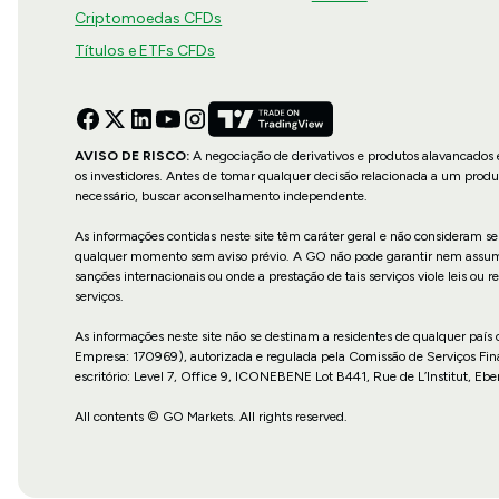
Criptomoedas CFDs
Títulos e ETFs CFDs
AVISO DE RISCO:
A negociação de derivativos e produtos alavancados e
os investidores. Antes de tomar qualquer decisão relacionada a um produ
necessário, buscar aconselhamento independente.
As informações contidas neste site têm caráter geral e não consideram se
qualquer momento sem aviso prévio. A GO não pode garantir nem assume re
sanções internacionais ou onde a prestação de tais serviços viole leis o
serviços.
As informações neste site não se destinam a residentes de qualquer país
Empresa: 170969), autorizada e regulada pela Comissão de Serviços Fin
escritório: Level 7, Office 9, ICONEBENE Lot B441, Rue de L’Institut, Ebe
All contents © GO Markets. All rights reserved.