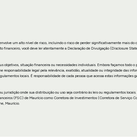
nvolve um alto nível de risco, incluindo o risco de perder significativamente mais do 
to financeiro, você deve ler atentamente a Declaração de Divulgação (Disclosure Stat
us objetivos, situação financeira ou necessidades individuais. Embora façamos todo o p
sponsabilidade legal pela relevância, exatidão, atualidade ou integridade das infor
u regulamentos locais. É responsabilidade de cada pessoa que acessa estas informações 
 ou jurisdição onde sua distribuição ou uso seja contrário às leis ou regulamentos lo
anceiros (FSC) de Maurício como Corretora de Investimentos (Corretora de Serviço 
ne, Maurício.