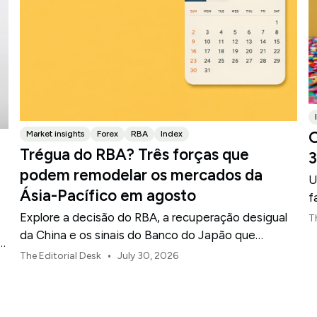
O
Market insights
Forex
RBA
Index
Trégua do RBA? Três forças que
3
podem remodelar os mercados da
U
Ásia-Pacífico em agosto
f
Explore a decisão do RBA, a recuperação desigual
T
da China e os sinais do Banco do Japão que
o
moldam os mercados, as moedas e o risco regional
•
The Editorial Desk
July 30, 2026
da Ásia-Pacífico em agosto de 2026.