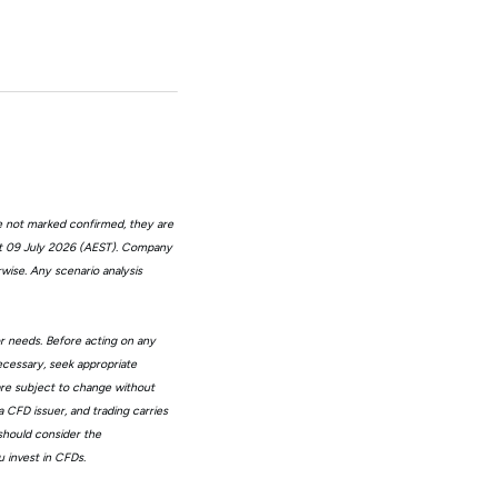
e not marked confirmed, they are
at 09 July 2026 (AEST). Company
wise. Any scenario analysis
or needs. Before acting on any
ecessary, seek appropriate
 are subject to change without
 CFD issuer, and trading carries
 should consider the
 invest in CFDs.