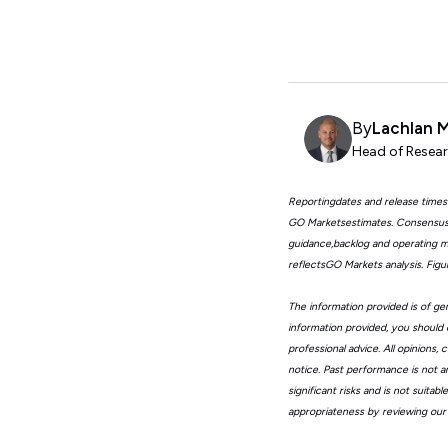
By
Lachlan 
Head of Resear
Reportingdates and release times
GO Marketsestimates. Consensus 
guidance,backlog and operating me
reflectsGO Markets analysis. Fig
The information provided is of gen
information provided, you should 
professional advice. All opinions
notice. Past performance is not a
significant risks and is not suita
appropriateness by reviewing our