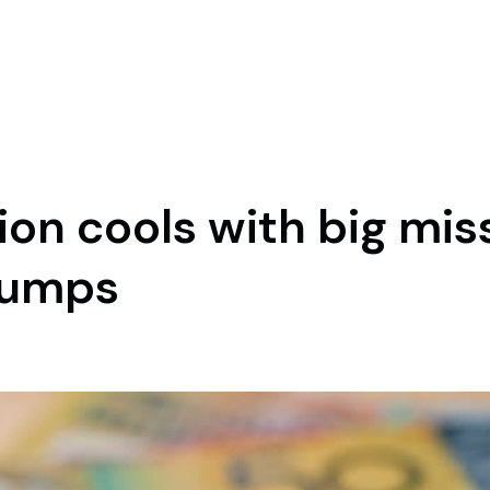
ion cools with big miss
dumps