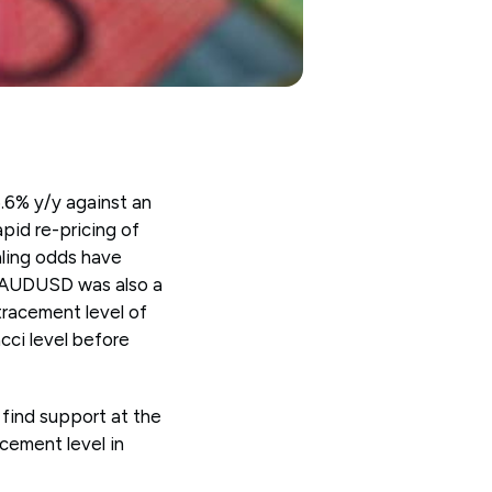
5.6% y/y against an
pid re-pricing of
aling odds have
n AUDUSD was also a
tracement level of
ci level before
find support at the
cement level in