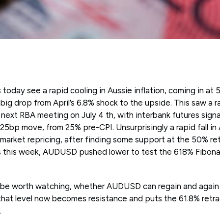
s today see a rapid cooling in Aussie inflation, coming in at 
ig drop from April’s 6.8% shock to the upside. This saw a ra
 next RBA meeting on July 4 th, with interbank futures sign
25bp move, from 25% pre-CPI. Unsurprisingly a rapid fall i
market repricing, after finding some support at the 50% re
s this week, AUDUSD pushed lower to test the 618% Fibonac
l be worth watching, whether AUDUSD can regain and again 
hat level now becomes resistance and puts the 61.8% retra
.