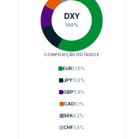
DXY
100%
COMPOSIÇÃO DO ÍNDICE
EUR
57,6%
JPY
13,6%
GBP
11,9%
CAD
9,1%
SEK
4,2%
CHF
3,6%