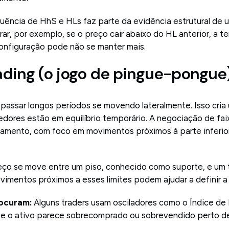
uência de HhS e HLs faz parte da evidência estrutural de 
ar, por exemplo, se o preço cair abaixo do HL anterior, a 
onfiguração pode não se manter mais.
rading (o jogo de pingue-pongue
ssar longos períodos se movendo lateralmente. Isso cria 
ores estão em equilíbrio temporário. A negociação de fai
amento, com foco em movimentos próximos à parte inferior
eço se move entre um piso, conhecido como suporte, e um 
imentos próximos a esses limites podem ajudar a definir a l
rocuram:
Alguns traders usam osciladores como o Índice de 
r se o ativo parece sobrecomprado ou sobrevendido perto de