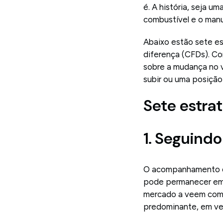
é. A história, seja u
combustível e o manu
Abaixo estão sete es
diferença (CFDs). C
sobre a mudança no v
subir ou uma posição 
Sete estra
1. Seguindo
O acompanhamento de
pode permanecer em m
mercado a veem como
predominante, em vez