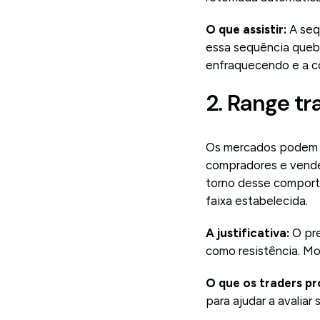
O que assistir:
A seq
essa sequência quebr
enfraquecendo e a c
2. Range t
Os mercados podem pa
compradores e vended
torno desse comport
faixa estabelecida.
A justificativa:
O pr
como resistência. Mov
O que os traders p
para ajudar a avalia