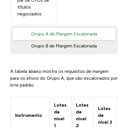
par de CFDs de
títulos
negociados.
Grupo A de Margem Escalonada
Grupo B de Margem Escalonada
A tabela abaixo mostra os requisitos de margem
para os ativos do Grupo A, que são escalonados por
lote padrão.
Lotes
Lotes
Lo
Lotes
de
de
de
Instrumento
de
nível
nível
nív
nível 3
1
2
4