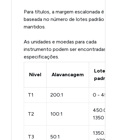
Para títulos, a margem escalonada é
baseada no número de lotes padrão
mantidos.
As unidades e moedas para cada
instrumento podem ser encontradas nas
especificações.
Lotes
Nível
Alavancagem
padrão
T1
200:1
0 - 450
450.01 -
T2
100:1
1350
1350.01
T3
50:1