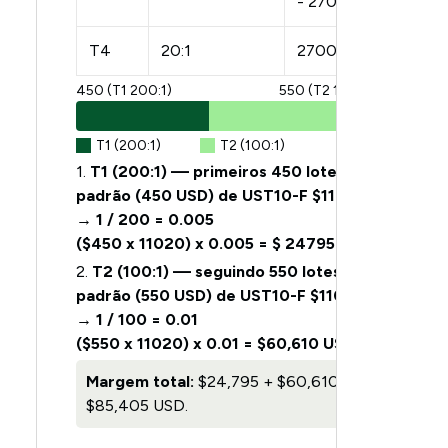
- 2700
T4
20:1
2700+
450 (T1 200:1)
550 (T2 100:1)
T1 (200:1)
T2 (100:1)
1.
T1 (200:1) — primeiros 450 lotes
padrão (450 USD) de UST10-F $110.20
→ 1 / 200 = 0.005
($450 x 11020) x 0.005 = $ 24795 USD
2.
T2 (100:1) — seguindo 550 lotes
padrão (550 USD) de UST10-F $110.20
→ 1 / 100 = 0.01
($550 x 11020) x 0.01 = $60,610 USD
Margem total:
$24,795 + $60,610 =
$85,405 USD.