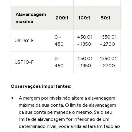
Alavancagem
200:1
100:1
50:1
20
máxima
0 -
450.01
1350.01
UST5Y-F
27
450
- 1350
- 2700
0 -
450.01
1350.01
UST10-F
27
450
- 1350
- 2700
Observações importantes:
A margem por níveis não altera a alavancagem
máxima da sua conta. O limite de alavancagem
da sua conta permanece o mesmo. Se o seu
limite de alavancagem for inferior ao de um
determinado nível, você ainda estará limitado ao