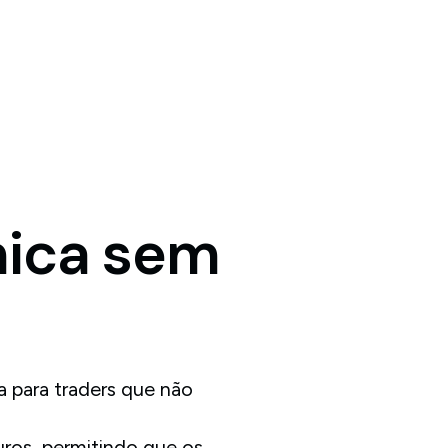
mica
sem
 para traders que não
ros, permitindo que os