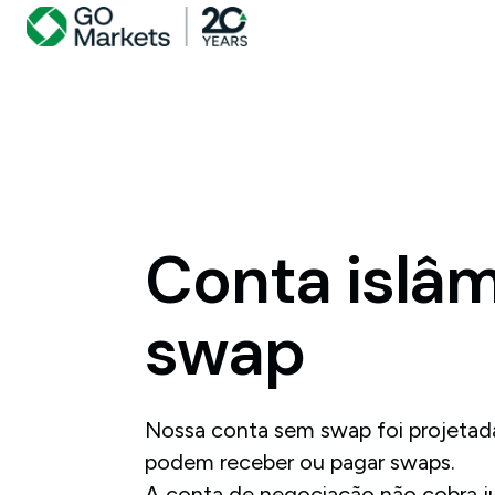
Conta
islâ
swap
Nossa conta sem swap foi projetada
podem receber ou pagar swaps.
A conta de negociação não cobra ju