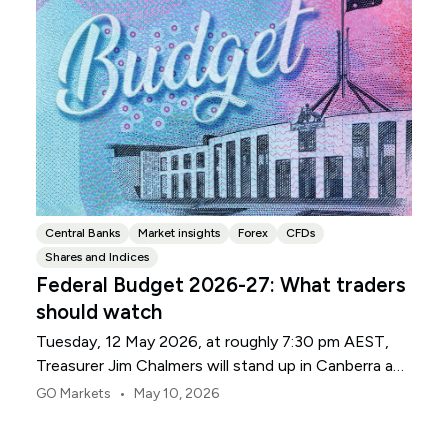
Central Banks
Market insights
Forex
CFDs
Shares and Indices
Federal Budget 2026-27: What traders
should watch
Tuesday, 12 May 2026, at roughly 7:30 pm AEST,
Treasurer Jim Chalmers will stand up in Canberra and
deliver the 2026-27 Federal Budget. According to
•
GO Markets
May 10, 2026
Budget.gov.au, that is when the Budget is officially
released, with the Budget papers going live online at