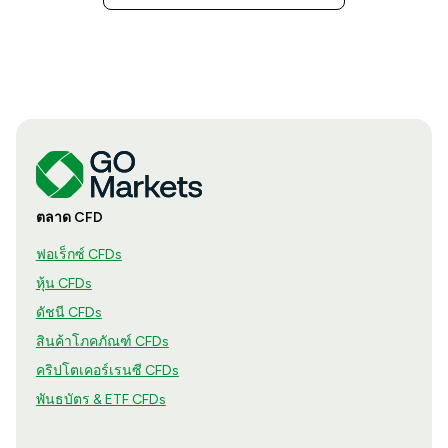
ตลาด CFD
ฟอเร็กซ์ CFDs
หุ้น CFDs
ดัชนี CFDs
สินค้าโภคภัณฑ์ CFDs
คริปโตเคอร์เรนซี CFDs
พันธบัตร & ETF CFDs