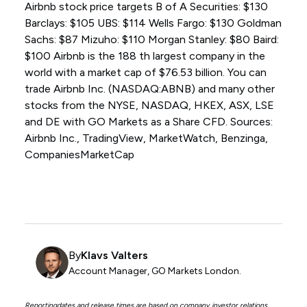
Airbnb stock price targets B of A Securities: $130
Barclays: $105 UBS: $114 Wells Fargo: $130 Goldman
Sachs: $87 Mizuho: $110 Morgan Stanley: $80 Baird:
$100 Airbnb is the 188 th largest company in the
world with a market cap of $76.53 billion. You can
trade Airbnb Inc. (NASDAQ:ABNB) and many other
stocks from the NYSE, NASDAQ, HKEX, ASX, LSE
and DE with GO Markets as a Share CFD. Sources:
Airbnb Inc., TradingView, MarketWatch, Benzinga,
CompaniesMarketCap
By
Klavs Valters
Account Manager, GO Markets London.
Reportingdates and release times are based on company investor relations