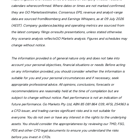
calendars whereconfirmed. Where dates or times are not marked confirmed,
they are GO Marketsestimates. Consensus EPS, revenue and analyst-range
data are sourced fromBloomberg and Earnings Whispers, as at 09 July 2026
(AEST). Company guidance,backlog and operating metrics are sourced from
the latest company filings orresults presentations, unless stated otherwise.
Any scenario analysis reflectsGO Markets analysis. Figures and schedules may
change without notice.
The information provided is of general nature only and does not take into
account your personal objectives, financial situations or needs. Before acting
on any information provided, you should consider whether the information is
suitable for you and your personal circumstances and if necessary, seek
appropriate professional advice. All opinions, conclusions, forecasts or
recommendations are reasonably held at the time of compilation but are
subject to change without notice. Past performance is not an indication of
future performance. Go Markets Pty Ltd, ABN 85 081 864 039, AFSL 254963 is
a CFD issuer, and trading carries significant risks and is not suitable for
everyone. You do not own or have any interest in the rights to the underlying
assets. You should consider the appropriateness by reviewing our TMD, FSG,
PDS and other CFD legal documents to ensure you understand the risks
before you invest in CFDs.