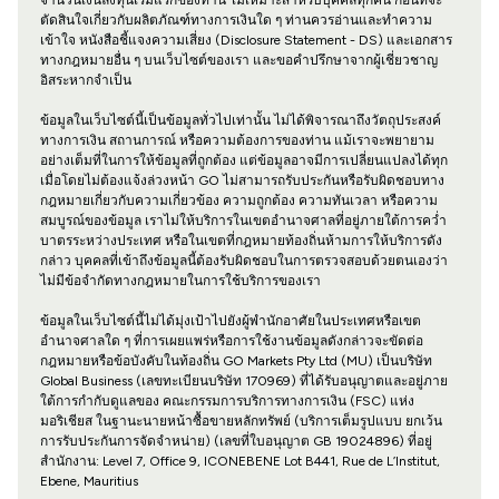
ตัดสินใจเกี่ยวกับผลิตภัณฑ์ทางการเงินใด ๆ ท่านควรอ่านและทำความ
เข้าใจ หนังสือชี้แจงความเสี่ยง (Disclosure Statement - DS) และเอกสาร
ทางกฎหมายอื่น ๆ บนเว็บไซต์ของเรา และขอคำปรึกษาจากผู้เชี่ยวชาญ
อิสระหากจำเป็น
ข้อมูลในเว็บไซต์นี้เป็นข้อมูลทั่วไปเท่านั้น ไม่ได้พิจารณาถึงวัตถุประสงค์
ทางการเงิน สถานการณ์ หรือความต้องการของท่าน แม้เราจะพยายาม
อย่างเต็มที่ในการให้ข้อมูลที่ถูกต้อง แต่ข้อมูลอาจมีการเปลี่ยนแปลงได้ทุก
เมื่อโดยไม่ต้องแจ้งล่วงหน้า GO ไม่สามารถรับประกันหรือรับผิดชอบทาง
กฎหมายเกี่ยวกับความเกี่ยวข้อง ความถูกต้อง ความทันเวลา หรือความ
สมบูรณ์ของข้อมูล เราไม่ให้บริการในเขตอำนาจศาลที่อยู่ภายใต้การคว่ำ
บาตรระหว่างประเทศ หรือในเขตที่กฎหมายท้องถิ่นห้ามการให้บริการดัง
กล่าว บุคคลที่เข้าถึงข้อมูลนี้ต้องรับผิดชอบในการตรวจสอบด้วยตนเองว่า
ไม่มีข้อจำกัดทางกฎหมายในการใช้บริการของเรา
ข้อมูลในเว็บไซต์นี้ไม่ได้มุ่งเป้าไปยังผู้พำนักอาศัยในประเทศหรือเขต
อำนาจศาลใด ๆ ที่การเผยแพร่หรือการใช้งานข้อมูลดังกล่าวจะขัดต่อ
กฎหมายหรือข้อบังคับในท้องถิ่น GO Markets Pty Ltd (MU) เป็นบริษัท
Global Business (เลขทะเบียนบริษัท 170969) ที่ได้รับอนุญาตและอยู่ภาย
ใต้การกำกับดูแลของ คณะกรรมการบริการทางการเงิน (FSC) แห่ง
มอริเชียส ในฐานะนายหน้าซื้อขายหลักทรัพย์ (บริการเต็มรูปแบบ ยกเว้น
การรับประกันการจัดจำหน่าย) (เลขที่ใบอนุญาต GB 19024896) ที่อยู่
สำนักงาน: Level 7, Office 9, ICONEBENE Lot B441, Rue de L’Institut,
Ebene, Mauritius