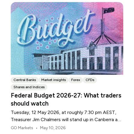
Central Banks
Market insights
Forex
CFDs
Shares and Indices
Federal Budget 2026-27: What traders
should watch
Tuesday, 12 May 2026, at roughly 7:30 pm AEST,
Treasurer Jim Chalmers will stand up in Canberra and
deliver the 2026-27 Federal Budget. According to
•
GO Markets
May 10, 2026
Budget.gov.au, that is when the Budget is officially