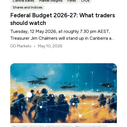
Central Banks
Market insights
Forex
CFDs
Shares and Indices
Federal Budget 2026-27: What traders
should watch
Tuesday, 12 May 2026, at roughly 7:30 pm AEST,
Treasurer Jim Chalmers will stand up in Canberra and
deliver the 2026-27 Federal Budget. According to
•
GO Markets
May 10, 2026
Budget.gov.au, that is when the Budget is officially
released, with the Budget papers going live online at
the same time.