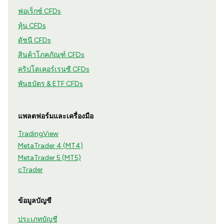
ฟอเร็กซ์ CFDs
หุ้น CFDs
ดัชนี CFDs
สินค้าโภคภัณฑ์ CFDs
คริปโตเคอร์เรนซี CFDs
พันธบัตร & ETF CFDs
แพลตฟอร์มและเครื่องมือ
TradingView
MetaTrader 4 (MT4)
MetaTrader 5 (MT5)
cTrader
ข้อมูลบัญชี
ประเภทบัญชี