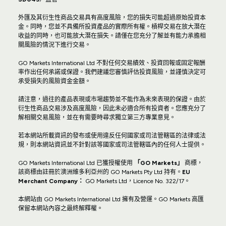
外匯及其衍生性商品交易具有高度風險，您的損失可能超過原始投資本
金。同時，您並不具備所投資產品的實際所有權。槓桿交易在放大潛在
收益的同時，也可能放大潛在損失。請僅在您充分了解並有能力承擔相
關風險的情況下進行交易。
GO Markets International Ltd 不對任何交易績效、投資回報或固定報酬
率作出任何承諾或保證。我們建議您審慎評估投資風險，並謹慎決定可
承受損失的風險資金金額。
請注意，過往的產品表現或市場趨勢並不能作為未來表現的保證。由於
衍生性商品交易涉及高度風險，因此未必適合所有投資者。您應充分了
解相關交易風險，並在有需要時尋求獨立第三方專業意見。
若本網站所載資訊的發布或使用違反任何國家或司法管轄區的法律或法
規，則本網站資訊並不針對該等國家或司法管轄區內的任何人士提供。
GO Markets International Ltd 已獲授權使用
「GO Markets」
商標，
該商標由註冊於澳洲維多利亞州的 GO Markets Pty Ltd 持有。
EU
Merchant Company：
GO Markets Ltd，Licence No. 322/17。
本網站由 GO Markets International Ltd 擁有及營運。GO Markets 高匯
保留本網站內容之最終解釋權。