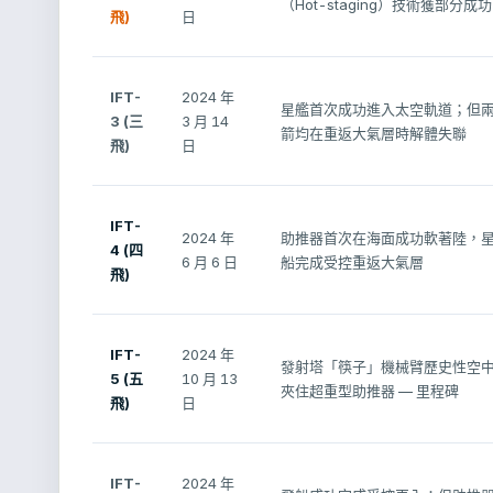
（Hot-staging）技術獲部分成功
飛)
日
IFT-
2024 年
星艦首次成功進入太空軌道；但
3 (三
3 月 14
箭均在重返大氣層時解體失聯
飛)
日
IFT-
2024 年
助推器首次在海面成功軟著陸，
4 (四
6 月 6 日
船完成受控重返大氣層
飛)
IFT-
2024 年
發射塔「筷子」機械臂歷史性空
5 (五
10 月 13
夾住超重型助推器 — 里程碑
飛)
日
IFT-
2024 年