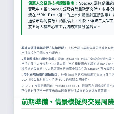
保薦人交易員技術讀圖指南：
SpaceX 毫無疑
實戰中，當 SpaceX 爆發突發重磅消息時，市
洩在 **RKLB**（唯一的上市火箭發射直接對手）以及
通信市場的宿敵）的股價上。相反，傳統三大軍工代工
於五角大樓核心軍工合約的實質分發結果。
數據來源披露與宏觀方法論說明：
上述大類行業劃分與風險映射均嚴格基
街頂級投行的獨立研究報告。
•
星鏈星座核心量化指標：
星鏈（Starlink）目前在全球低軌道部
用戶矩陣已大步突破 400 萬大關（用戶規模源自美銀美林 Bank of 
聯邦通訊委員會 FCC 軌道殘骸與頻率申報文件及 SpaceX 官方最
•
發射市場結構性風險敞口：
波音 (BA) 與洛克希德馬丁 (LMT
ULA（聯合發射聯盟）恰好 50% 的戰略合資股權。
UFO ETF 權重結構源自 Procure Space ETF 最新官方
不代表對任何單一資產未來公開市場執行品質的保證或投資建議。
前期準備、情景模擬與交易風險