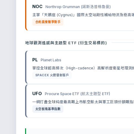
NOC
Northrop Grumman (諾斯洛普格魯曼)
主掌「天鵝座 (Cygnus)」國際太空站剛性補給物流及極
合約直接競爭對手
地球觀測遙感與主題型 ETF (衍生交易標的)
PL
Planet Labs
掌控全球超高頻次（High-cadence）高解析度衛星地理
SPACEX 火箭發射客戶
UFO
Procure Space ETF (航太主題型 ETF)
一網打盡全球純度最高嘅上市航空航太與軍工巨頭份額嘅指
太空板塊基準指數