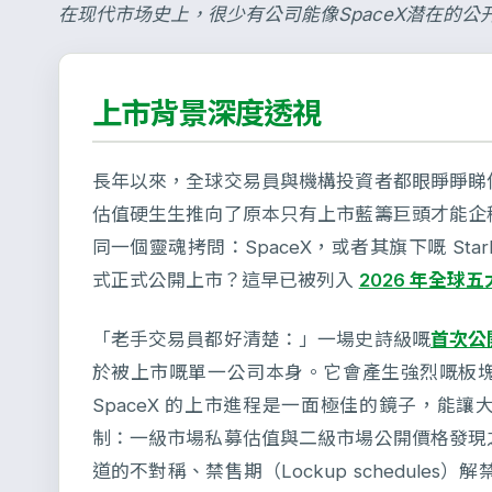
在现代市场史上，很少有公司能像SpaceX潜在的
上市背景深度透視
長年以來，全球交易員與機構投資者都眼睜睜睇
估值硬生生推向了原本只有上市藍籌巨頭才能企
同一個靈魂拷問：SpaceX，或者其旗下嘅 St
式正式公開上市？這早已被列入
2026 年全球五
「老手交易員都好清楚：」一場史詩級嘅
首次公開
於被上市嘅單一公司本身。它會產生強烈嘅板
SpaceX 的上市進程是一面極佳的鏡子，能
制：一級市場私募估值與二級市場公開價格發現
道的不對稱、禁售期（Lockup schedules