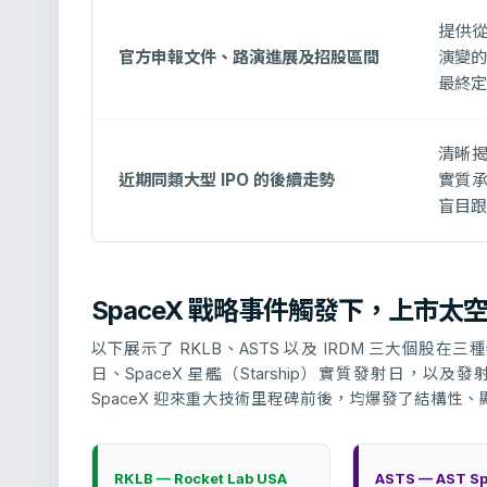
提供從
官方申報文件、路演進展及招股區間
演變的
最終定
清晰
近期同類大型 IPO 的後續走勢
實質
盲目跟
SpaceX 戰略事件觸發下，上市
以下展示了 RKLB、ASTS 以及 IRDM 三大個
日、SpaceX 星艦（Starship）實質發射日
SpaceX 迎來重大技術里程碑前後，均爆發了結構性
RKLB — Rocket Lab USA
ASTS — AST Sp