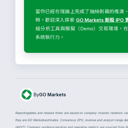
當你已經在理論上完成了抽絲剝繭的推演
時，歡迎深入探索
GO Markets 新股 I
級分析工具與模擬（Demo）交易環境，
系統執行力。
By
GO Markets
Reportingdates and release times are based on company investor relations ca
they are GO Marketsestimates. Consensus EPS, revenue and analyst-range dat
(AEST). Company guidance,backlog and operating metrics are sourced from the 