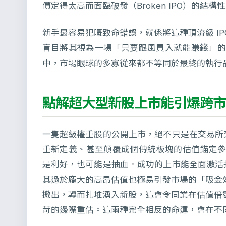
價定得太高而面臨破發（Broken IPO）的結構
新手最容易犯嘅致命錯誤，就係將這種頂流級 I
盲目將其視為一場「只要跟風買入就能賺錢」
中，市場眼球的多寡從來都不等同於最終的執行
點解超大型新股上市能引爆跨市
一隻超級權重股的公開上市，絕不只是在交易所
重新定義、甚至顛覆成個傳統板塊的估值錨定參考點（
是利好，也可能是抽血。成功的上市能全面激活
其過於龐大的高昂估值也極易引發市場的「吸金
撤出，轉而扎堆湧入新股，這會令同業在估值倍數（
苛的邊際重估。這兩種完全相反的命運，會在不