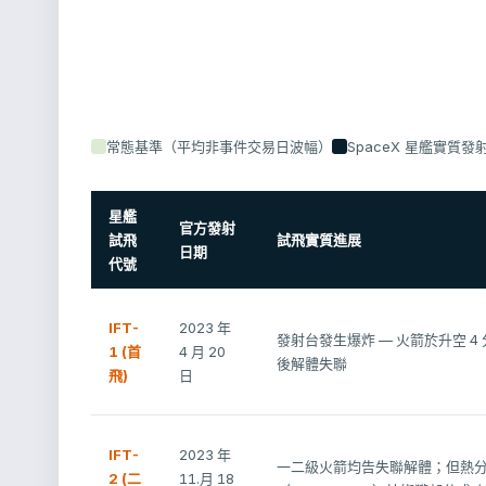
常態基準（平均非事件交易日波幅）
SpaceX 星艦實質
星艦
官方發射
試飛
試飛實質進展
日期
代號
IFT-
2023 年
發射台發生爆炸 — 火箭於升空 4
1 (首
4 月 20
後解體失聯
飛)
日
IFT-
2023 年
一二級火箭均告失聯解體；但熱
2 (二
11.月 18