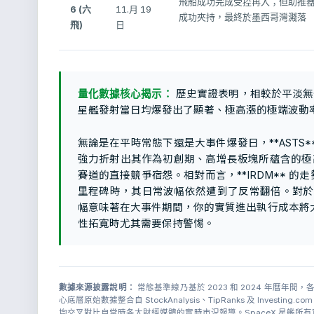
飛船成功完成受控再入；但助推
6 (六
11.月 19
成功夾持，最終於墨西哥灣濺落
飛)
日
量化數據核心揭示：
歷史實證表明，相較於平淡無奇
星艦發射當日均爆發出了顯著、極高漲的極端波動
無論是在平時常態下還是大事件爆發日，**ASTS
強力折射出其作為初創期、高增長板塊所蘊含的極高投機
賽道的直接競爭宿怨。相對而言，**IRDM** 的走
里程碑時，其日常波幅依然遭到了反常翻倍。對於 
幅意味著在大事件期間，你的實質進出執行成本將大
性拓寬時尤其需要保持警惕。
數據來源披露說明：
常態基準線乃基於 2023 和 2024 年曆年
心底層原始數據整合自 StockAnalysis、TipRanks 及 Inve
均交叉對比自當時各大財經媒體的實時市況報導。SpaceX 星艦所有