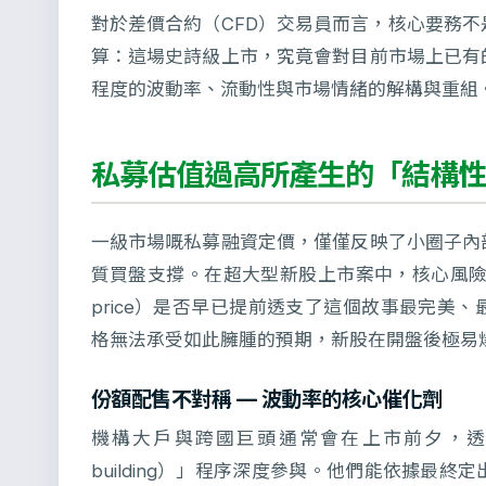
對於差價合約（CFD）交易員而言，核心要務
算：這場史詩級上市，究竟會對目前市場上已有
程度的波動率、流動性與市場情緒的解構與重組
私募估值過高所產生的「結構性
一級市場嘅私募融資定價，僅僅反映了小圈子內
質買盤支撐。在超大型新股上市案中，核心風險不
price）是否早已提前透支了這個故事最完美
格無法承受如此臃腫的預期，新股在開盤後極易爆發斷
份額配售不對稱 — 波動率的核心催化劑
機構大戶與跨國巨頭通常會在上市前夕，透過專
building）」程序深度參與。他們能依據最