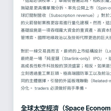
「這點必須校準：」華爾街普遍認為，相較於龐大複雜
無疑是更具備單獨分拆、率先公開上市（Spin-o
球訂閱制營收（Subscription revenu
的火箭發射業務更容易進行量化建模。然而，這
基礎設施是一項吞噬龐大資金的重資產、高資本開
管博弈、國際地緣政治以及技術代際更迭的巨大
對於一線交易員而言，最終的上市結構設計（Listi
最終是一場「純星鏈（Starlink-only）I
高成長性軟件科技股的頂流盛宴；相反，如果是整
立刻透過重工業巨頭、極高端國防軍工以及前沿
同的主體選擇，引發的外延板塊聯動（Related-ma
分化。 traders 必須做好兩手準備。
全球太空經濟（Space Econ