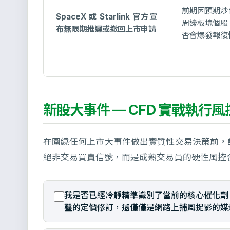
前期因預期炒
SpaceX 或 Starlink 官方宣
周邊板塊個股
布無限期推遲或撤回上市申請
否會爆發報復
新股大事件 — CFD 實戰執行
在圍繞任何上市大事件做出實質性交易決策前，
絕非交易買賣信號，而是成熟交易員的硬性風控
我是否已經冷靜精準識別了當前的核心催化劑
鑿的定價修訂，還僅僅是網路上捕風捉影的媒