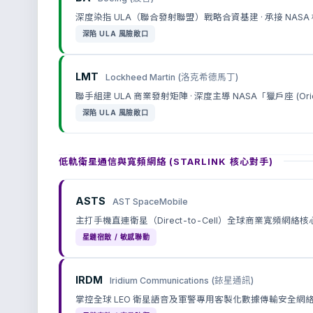
深度染指 ULA（聯合發射聯盟）戰略合資基建 · 承接 NASA
深陷 ULA 風險敞口
LMT
Lockheed Martin (洛克希德馬丁)
聯手組建 ULA 商業發射矩陣 · 深度主導 NASA「獵戶座 (O
深陷 ULA 風險敞口
低軌衛星通信與寬頻網絡 (STARLINK 核心對手)
ASTS
AST SpaceMobile
主打手機直連衛星（Direct-to-Cell）全球商業寬頻網絡
星鏈宿敵 / 敏感聯動
IRDM
Iridium Communications (銥星通訊)
掌控全球 LEO 衛星語音及軍警專用客製化數據傳輸安全網