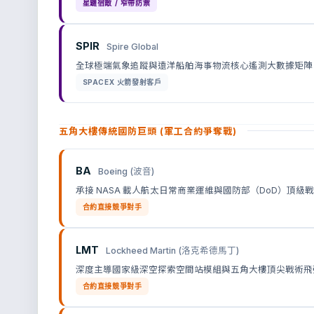
星鏈宿敵 / 窄帶防禦
SPIR
Spire Global
全球極端氣象追蹤與遠洋船舶海事物流核心遙測大數據矩陣
SPACEX 火箭發射客戶
五角大樓傳統國防巨頭 (軍工合約爭奪戰)
BA
Boeing (波音)
承接 NASA 載人航太日常商業運維與國防部（DoD）頂級
合約直接競爭對手
LMT
Lockheed Martin (洛克希德馬丁)
深度主導國家級深空探索空間站模組與五角大樓頂尖戰術飛
合約直接競爭對手