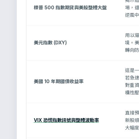
揭示
標普 500 指數期貨與美股整體大盤
場，還
逆風中
用以
美元指數 (DXY)
境。
轉向防
這是
若急
美國 10 年期國債收益率
對重
構性壓
直接
VIX 恐慌指數訊號與整體波動率
新股
大幅度