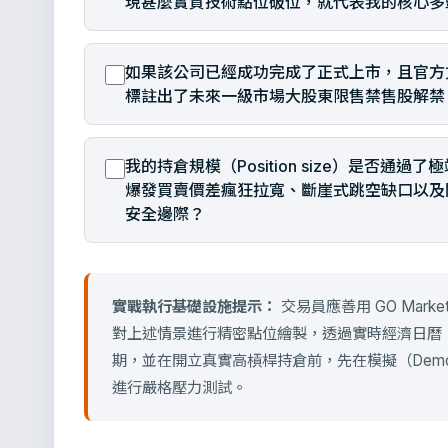
現甚麼實質技術點位破位，就代表我的核心多
如果該公司已經成功完成了正式上市，且官方
標註出了未來一級市場大股東限售禁售股解禁（Lo
我的持倉規模（Position size）是否
爆發買賣價差瘋狂拉寬、斷崖式跳空缺口以及
安全邊際？
實戰執行基礎設施提示：
交易員應善用 GO Marke
對上述情景進行精密點位繪製，透過實時經濟日曆（Eco
期，並在開立真實高槓桿持倉前，先在模擬（Demo）
進行嚴格壓力測試。