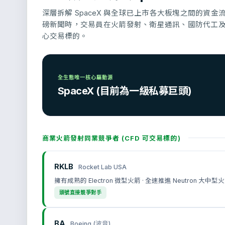
深層拆解 SpaceX 與全球已上市各大板塊之間的資金流
磅新聞時，交易員在火箭發射、衛星通訊、國防代工
心交易標的。
全生態唯一核心驅動源
SpaceX (目前為一級私募巨頭)
商業火箭發射同業競爭者 (CFD 可交易標的)
RKLB
Rocket Lab USA
擁有成熟的 Electron 微型火箭 · 全速推進 Neutron 
頭號直接競爭對手
BA
Boeing (波音)