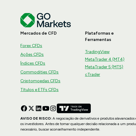
Mercados de CFD
Plataformas e
Ferramentas
Forex CFDs
TradingView
Ações CFDs
MetaTrader 4 (MT4)
Índices CFDs
MetaTrader 5 (MT5)
Commodities CFDs
cTrader
Criptomoedas CFDs
Títulos e ETFs CFDs
AVISO DE RISCO:
A negociação de derivativos e produtos alavancados e
os investidores. Antes de tomar qualquer decisão relacionada a um produ
necessário, buscar aconselhamento independente.