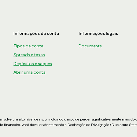
Informações da conta
Informações legais
Tipos de conta
Documents
Spreads e taxas
Depósitos e saques
Abrir uma conta
nvolve um alto nível de risco, incluindo o risco de perder significativamente mais do 
to financeiro, você deve ler atentamente a Declaração de Divulgação (Disclosure Stat