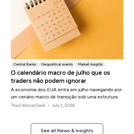
Central Banks
Geopolitical events
Market insights
O calendário macro de julho que os
traders não podem ignorar
A economia dos EUA entra em julho navegando por
um cenário macro de transição sob uma estrutura
de política revisada do Federal Reserve.
•
The Editorial Desk
July 2, 2026
See all News & Insights