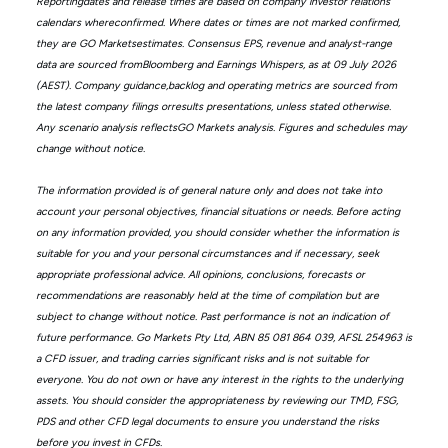
Reportingdates and release times are based on company investor relations
calendars whereconfirmed. Where dates or times are not marked confirmed,
they are GO Marketsestimates. Consensus EPS, revenue and analyst-range
data are sourced fromBloomberg and Earnings Whispers, as at 09 July 2026
(AEST). Company guidance,backlog and operating metrics are sourced from
the latest company filings orresults presentations, unless stated otherwise.
Any scenario analysis reflectsGO Markets analysis. Figures and schedules may
change without notice.
The information provided is of general nature only and does not take into
account your personal objectives, financial situations or needs. Before acting
on any information provided, you should consider whether the information is
suitable for you and your personal circumstances and if necessary, seek
appropriate professional advice. All opinions, conclusions, forecasts or
recommendations are reasonably held at the time of compilation but are
subject to change without notice. Past performance is not an indication of
future performance. Go Markets Pty Ltd, ABN 85 081 864 039, AFSL 254963 is
a CFD issuer, and trading carries significant risks and is not suitable for
everyone. You do not own or have any interest in the rights to the underlying
assets. You should consider the appropriateness by reviewing our TMD, FSG,
PDS and other CFD legal documents to ensure you understand the risks
before you invest in CFDs.