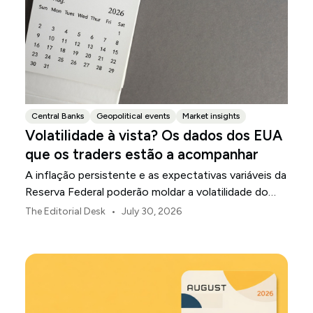
Central Banks
Geopolitical events
Market insights
Volatilidade à vista? Os dados dos EUA
que os traders estão a acompanhar
A inflação persistente e as expectativas variáveis da
Reserva Federal poderão moldar a volatilidade do
mercado dos EUA ao longo de agosto.
•
The Editorial Desk
July 30, 2026