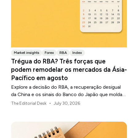
Market insights
Forex
RBA
Index
Trégua do RBA? Três forças que
podem remodelar os mercados da Ásia-
Pacífico em agosto
Explore a decisão do RBA, a recuperação desigual
da China e os sinais do Banco do Japão que moldam
os mercados, as moedas e o risco regional da Ásia-
•
The Editorial Desk
July 30, 2026
Pacífico em agosto de 2026.