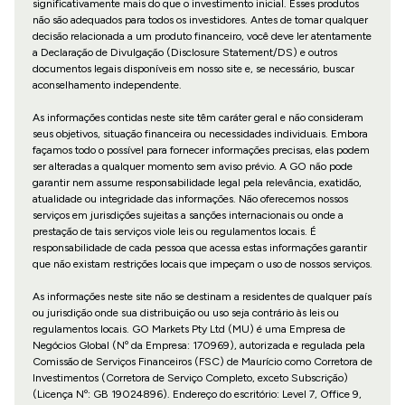
significativamente mais do que o investimento inicial. Esses produtos
não são adequados para todos os investidores. Antes de tomar qualquer
decisão relacionada a um produto financeiro, você deve ler atentamente
a Declaração de Divulgação (Disclosure Statement/DS) e outros
documentos legais disponíveis em nosso site e, se necessário, buscar
aconselhamento independente.
As informações contidas neste site têm caráter geral e não consideram
seus objetivos, situação financeira ou necessidades individuais. Embora
façamos todo o possível para fornecer informações precisas, elas podem
ser alteradas a qualquer momento sem aviso prévio. A GO não pode
garantir nem assume responsabilidade legal pela relevância, exatidão,
atualidade ou integridade das informações. Não oferecemos nossos
serviços em jurisdições sujeitas a sanções internacionais ou onde a
prestação de tais serviços viole leis ou regulamentos locais. É
responsabilidade de cada pessoa que acessa estas informações garantir
que não existam restrições locais que impeçam o uso de nossos serviços.
As informações neste site não se destinam a residentes de qualquer país
ou jurisdição onde sua distribuição ou uso seja contrário às leis ou
regulamentos locais. GO Markets Pty Ltd (MU) é uma Empresa de
Negócios Global (Nº da Empresa: 170969), autorizada e regulada pela
Comissão de Serviços Financeiros (FSC) de Maurício como Corretora de
Investimentos (Corretora de Serviço Completo, exceto Subscrição)
(Licença Nº: GB 19024896). Endereço do escritório: Level 7, Office 9,