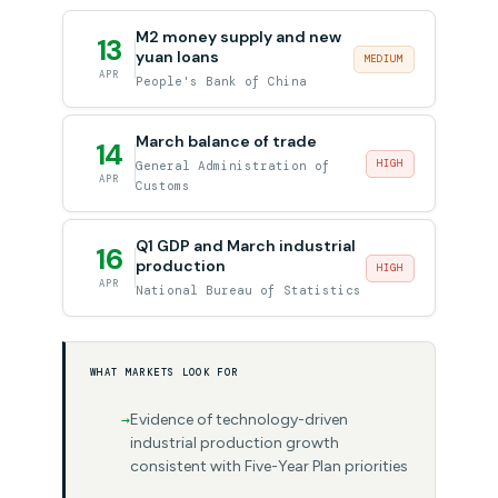
M2 money supply and new
13
yuan loans
MEDIUM
APR
People's Bank of China
March balance of trade
14
HIGH
General Administration of
APR
Customs
Q1 GDP and March industrial
16
production
HIGH
APR
National Bureau of Statistics
WHAT MARKETS LOOK FOR
Evidence of technology-driven
industrial production growth
consistent with Five-Year Plan priorities