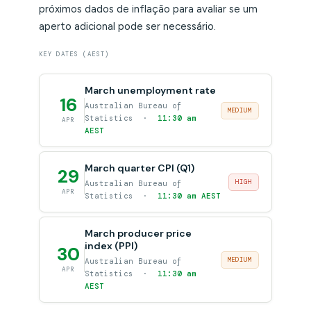
próximos dados de inflação para avaliar se um
aperto adicional pode ser necessário.
KEY DATES (AEST)
March unemployment rate
16
Australian Bureau of
MEDIUM
Statistics ·
11:30 am
APR
AEST
March quarter CPI (Q1)
29
HIGH
Australian Bureau of
APR
Statistics ·
11:30 am AEST
March producer price
index (PPI)
30
MEDIUM
Australian Bureau of
APR
Statistics ·
11:30 am
AEST