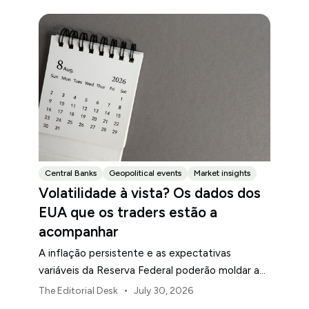
Central Banks
Geopolitical events
Market insights
Volatilidade à vista? Os dados dos
EUA que os traders estão a
acompanhar
A inflação persistente e as expectativas
variáveis da Reserva Federal poderão moldar a
volatilidade do mercado dos EUA ao longo de
•
The Editorial Desk
July 30, 2026
agosto.