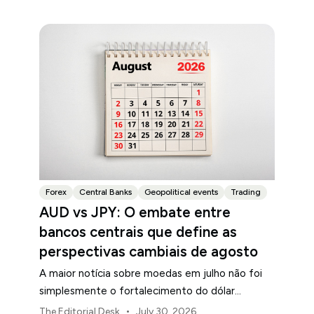
Forex
Central Banks
Geopolitical events
Trading
AUD vs JPY: O embate entre
bancos centrais que define as
perspectivas cambiais de agosto
A maior notícia sobre moedas em julho não foi
simplesmente o fortalecimento do dólar
australiano ou o enfraquecimento do iene
•
The Editorial Desk
July 30, 2026