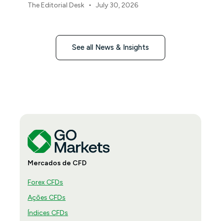
que moldam os mercados, as moedas e o risco
•
The Editorial Desk
July 30, 2026
regional da Ásia-Pacífico em agosto de 2026.
See all News & Insights
Mercados de CFD
Forex CFDs
Ações CFDs
Índices CFDs