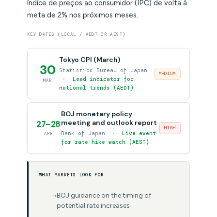
índice de preços ao consumidor (IPC) de volta à
meta de 2% nos próximos meses.
KEY DATES (LOCAL / AEDT OR AEST)
Tokyo CPI (March)
30
Statistics Bureau of Japan
MEDIUM
·
Lead indicator for
MAR
national trends (AEDT)
BOJ monetary policy
meeting and outlook report
27–28
HIGH
Bank of Japan ·
Live event
APR
for rate hike watch (AEST)
WHAT MARKETS LOOK FOR
BOJ guidance on the timing of
potential rate increases