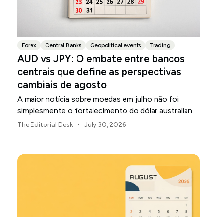
Forex
Central Banks
Geopolitical events
Trading
AUD vs JPY: O embate entre bancos
centrais que define as perspectivas
cambiais de agosto
A maior notícia sobre moedas em julho não foi
simplesmente o fortalecimento do dólar australiano
ou o enfraquecimento do iene japonês.
•
The Editorial Desk
July 30, 2026