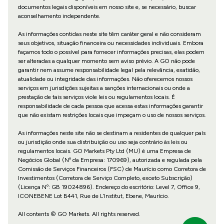
documentos legais disponíveis em nosso site e, se necessário, buscar
aconselhamento independente.
As informações contidas neste site têm caráter geral e não consideram
seus objetivos, situação financeira ou necessidades individuais. Embora
façamos todo o possível para fornecer informações precisas, elas podem
ser alteradas a qualquer momento sem aviso prévio. A GO não pode
garantir nem assume responsabilidade legal pela relevância, exatidão,
atualidade ou integridade das informações. Não oferecemos nossos
serviços em jurisdições sujeitas a sanções internacionais ou onde a
prestação de tais serviços viole leis ou regulamentos locais. É
responsabilidade de cada pessoa que acessa estas informações garantir
que não existam restrições locais que impeçam o uso de nossos serviços.
As informações neste site não se destinam a residentes de qualquer país
ou jurisdição onde sua distribuição ou uso seja contrário às leis ou
regulamentos locais. GO Markets Pty Ltd (MU) é uma Empresa de
Negócios Global (Nº da Empresa: 170969), autorizada e regulada pela
Comissão de Serviços Financeiros (FSC) de Maurício como Corretora de
Investimentos (Corretora de Serviço Completo, exceto Subscrição)
(Licença Nº: GB 19024896). Endereço do escritório: Level 7, Office 9,
ICONEBENE Lot B441, Rue de L’Institut, Ebene, Maurício.
All contents © GO Markets. All rights reserved.