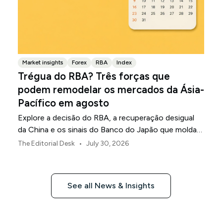
Market insights
Forex
RBA
Index
Trégua do RBA? Três forças que
podem remodelar os mercados da Ásia-
Pacífico em agosto
Explore a decisão do RBA, a recuperação desigual
da China e os sinais do Banco do Japão que moldam
os mercados, as moedas e o risco regional da Ásia-
•
The Editorial Desk
July 30, 2026
Pacífico em agosto de 2026.
See all News & Insights