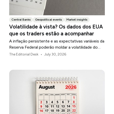
Central Banks
Geopolitical events
Market insights
Volatilidade à vista? Os dados dos EUA
que os traders estão a acompanhar
A inflação persistente e as expectativas variáveis da
Reserva Federal poderão moldar a volatilidade do
mercado dos EUA ao longo de agosto.
•
The Editorial Desk
July 30, 2026