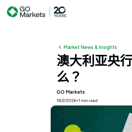
Market News & Insights
澳大利亚央行
么？
GO Markets
•
18/2/2026
1
min read