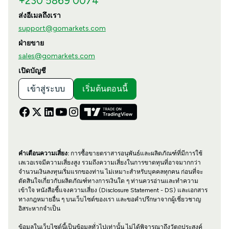
+230 5869 0074
ส่งอีเมลถึงเรา
support@gomarkets.com
ฝ่ายขาย
sales@gomarkets.com
เปิดบัญชี
เข้าสู่ระบบ
เริ่มต้นตอนนี้
คำเตือนความเสี่ยง:
การซื้อขายตราสารอนุพันธ์และผลิตภัณฑ์ที่มีการใช้
เลเวอเรจมีความเสี่ยงสูง รวมถึงความเสี่ยงในการขาดทุนที่อาจมากกว่า
จำนวนเงินลงทุนเริ่มแรกของท่าน ไม่เหมาะสำหรับบุคคลทุกคน ก่อนที่จะ
ตัดสินใจเกี่ยวกับผลิตภัณฑ์ทางการเงินใด ๆ ท่านควรอ่านและทำความ
เข้าใจ หนังสือชี้แจงความเสี่ยง (Disclosure Statement - DS) และเอกสาร
ทางกฎหมายอื่น ๆ บนเว็บไซต์ของเรา และขอคำปรึกษาจากผู้เชี่ยวชาญ
อิสระหากจำเป็น
ข้อมูลในเว็บไซต์นี้เป็นข้อมูลทั่วไปเท่านั้น ไม่ได้พิจารณาถึงวัตถุประสงค์